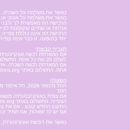
כאשר את משלמת על השכרה, א
כאשר את משלמת על אונקי או 
הרכישה הזו מאפשרת לך ולבני 
אורחת או שתיים שקופצות לביק
הרכישה הזו אינה כוללת צפייה 
יחד בהופעה. זו כבר אינה צפיי
תעריף קבוצתי
אם המארחת רכשה אונקי/הורדה,
לשלם 20 שח כל אחת. התשלום באתר regalproductions.org
אם המארחת רכשה השכרה, אז כל צ
אחת. התשלום באתר regalproductions.org
השאלה
החל מינואר 2026, חל איסור מוחלט על השאלה של אונקי/הורדה של כל תוכן של ריגל הפקות/ציר
חמד
אם צפית באונקי/בהורדה מושא
הצפייה. התשלום באתר regalproductions.org
התקנון החדש קובע - אם את צו
אם יש לך שאלות, את תמיד יכו
כאשר את רוכשת אונקי/הורדה, 