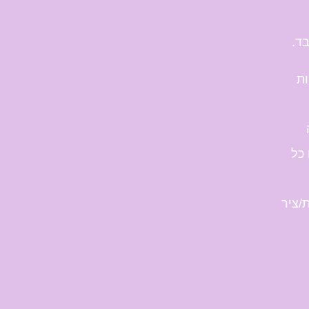
ד.
ות